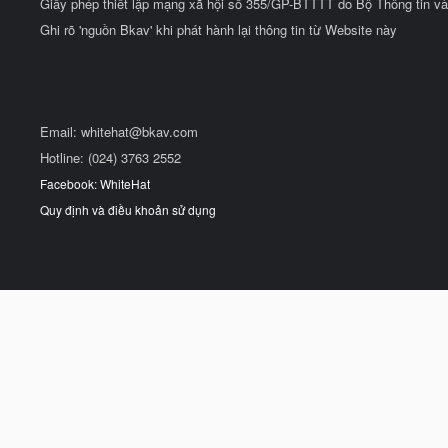
Giấy phép thiết lập mạng xã hội số 355/GP-BTTTT do Bộ Thông tin và
Ghi rõ 'nguồn Bkav' khi phát hành lại thông tin từ Website này
Email:
whitehat@bkav.com
Hotline: (024) 3763 2552
Facebook: WhiteHat
Quy định và điều khoản sử dụng