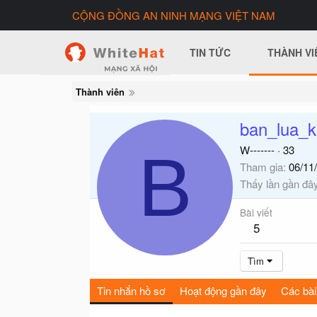
CỘNG ĐỒNG AN NINH MẠNG VIỆT NAM
TIN TỨC
THÀNH VI
Thành viên
ban_lua_
B
W-------
·
33
Tham gia
06/11
Thấy lần gần đâ
Bài viết
5
Tìm
Tin nhắn hồ sơ
Hoạt động gần đây
Các bài