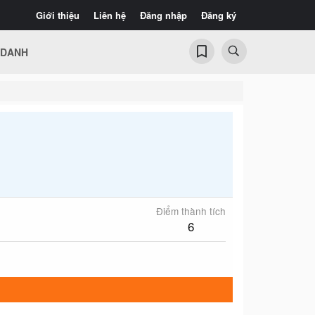
Giới thiệu
Liên hệ
Đăng nhập
Đăng ký
 DANH
Điểm thành tích
6