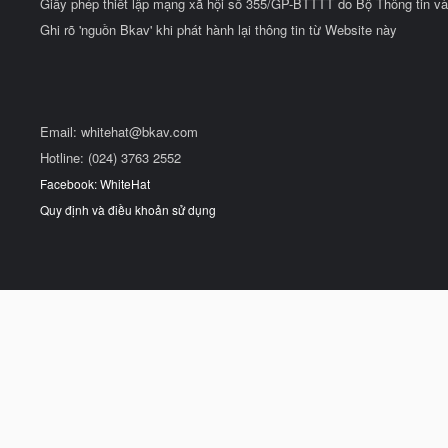
Giấy phép thiết lập mạng xã hội số 355/GP-BTTTT do Bộ Thông tin và
Ghi rõ 'nguồn Bkav' khi phát hành lại thông tin từ Website này
Email:
whitehat@bkav.com
Hotline: (024) 3763 2552
Facebook: WhiteHat
Quy định và điều khoản sử dụng