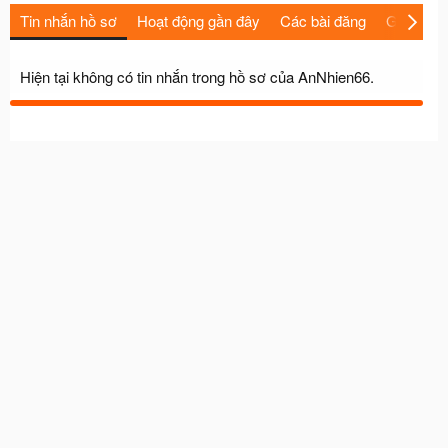
Tin nhắn hồ sơ
Hoạt động gần đây
Các bài đăng
Giới thiệu
Hiện tại không có tin nhắn trong hồ sơ của AnNhien66.