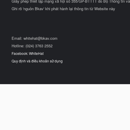
Giấy phép thiết lập mạng xã hội số 355/GP-BTTTT do Bộ Thông tin và
Ghi rõ 'nguồn Bkav' khi phát hành lại thông tin từ Website này
Email:
whitehat@bkav.com
Hotline: (024) 3763 2552
Facebook: WhiteHat
Quy định và điều khoản sử dụng