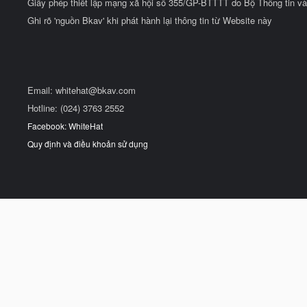
Giấy phép thiết lập mạng xã hội số 355/GP-BTTTT do Bộ Thông tin và
Ghi rõ 'nguồn Bkav' khi phát hành lại thông tin từ Website này
Email:
whitehat@bkav.com
Hotline: (024) 3763 2552
Facebook: WhiteHat
Quy định và điều khoản sử dụng