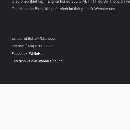
Giấy phép thiết lập mạng xã hội số 355/GP-BTTTT do Bộ Thông tin và
Ghi rõ 'nguồn Bkav' khi phát hành lại thông tin từ Website này
Email:
whitehat@bkav.com
Hotline: (024) 3763 2552
Facebook: WhiteHat
Quy định và điều khoản sử dụng